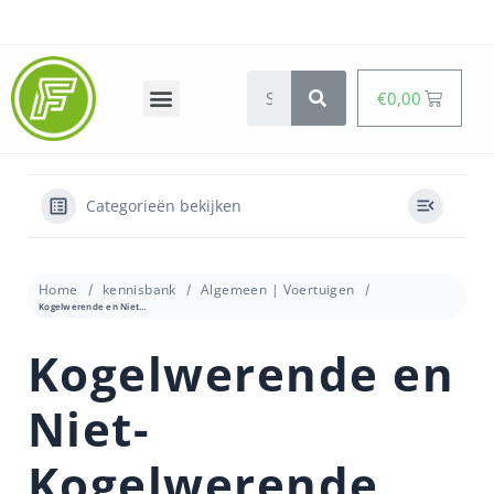
€
0,00
Categorieën bekijken
Home
kennisbank
Algemeen | Voertuigen
Kogelwerende en Niet-Kogelwerende Banden Instellen in FiveM.
Kogelwerende en
Niet-
Kogelwerende