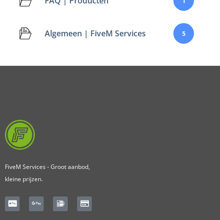
FAQ | Producten
1
Algemeen | FiveM Services
5
FiveM Services - Groot aanbod,
kleine prijzen.