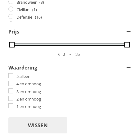
Brandweer
(3)
Civilian
(1)
Defensie
(16)
Ongemarkeerd
(18)
Prijs
Pechhulp
(12)
Politie
(29)
Taxi's
(3)
€
-
Politie
(4)
Minimale prijs
Maximale prijs
Waardering
5 alleen
4 en omhoog
3 en omhoog
2 en omhoog
1 en omhoog
WISSEN