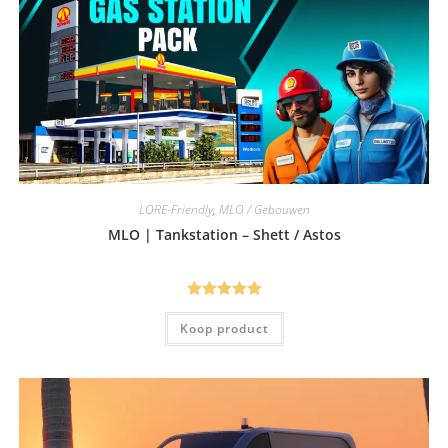
LORE-Friendly
,
MLO / Gebouwen
MLO | Tankstation – Shett / Astos
Gewaardeerd
Koop product
5.00
uit 5