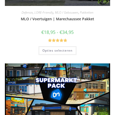
Defensie
,
LORE-Friendly
,
MLO / Gebouwen
,
Pakketten
MLO / Voertuigen | Marechaussee Pakket
€
18,95
-
€
34,95
Gewaardeerd
Opties selecteren
5.00
uit 5