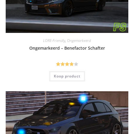
LORE-Friendly
,
Ongemarkeerd
Ongemarkeerd – Benefactor Schafter
Gewaarde
Koop product
erd
4.00
uit 5