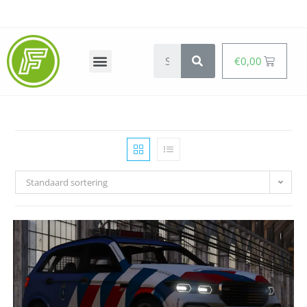
€
0,00
Standaard sortering