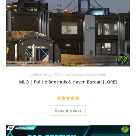
LORE-Friendly
,
MLO / Gebouwen
,
Politie
,
Politie
MLO | Politie Boothuis & Haven Bureau [LORE]
Gewaardeerd
Koop product
5.00
uit 5