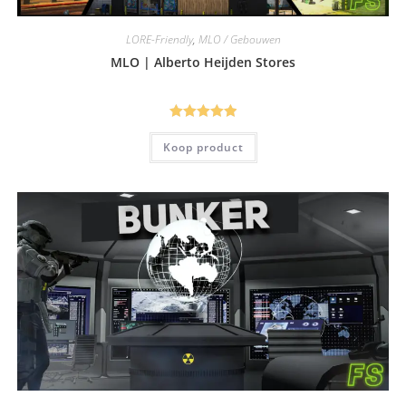
LORE-Friendly
,
MLO / Gebouwen
MLO | Alberto Heijden Stores
Gewaardeerd
Koop product
5.00
uit 5