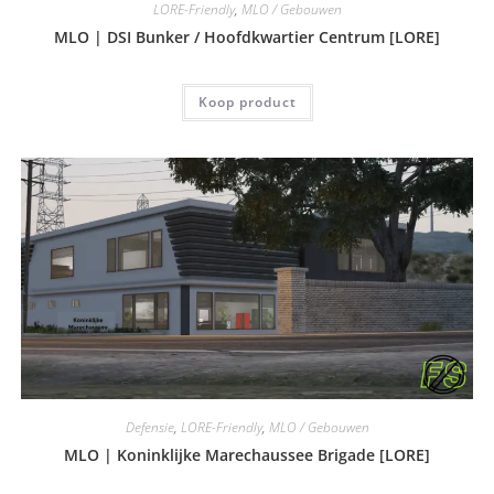
LORE-Friendly
,
MLO / Gebouwen
MLO | DSI Bunker / Hoofdkwartier Centrum [LORE]
Koop product
Defensie
,
LORE-Friendly
,
MLO / Gebouwen
MLO | Koninklijke Marechaussee Brigade [LORE]