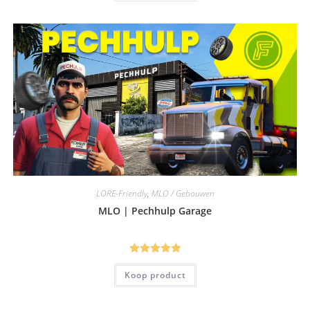
LORE-Friendly
,
MLO / Gebouwen
MLO | Pechhulp Garage
Gewaardeerd
Koop product
5.00
uit 5