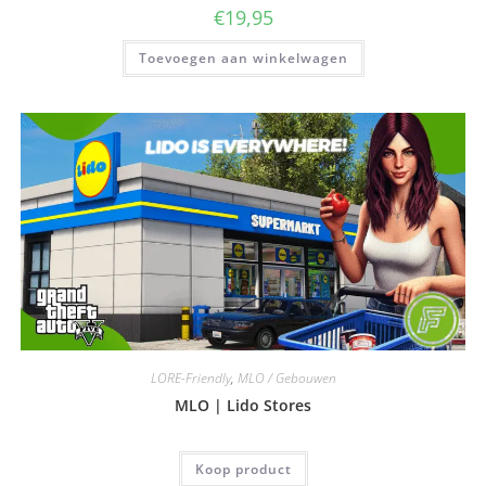
€
19,95
Toevoegen aan winkelwagen
LORE-Friendly
,
MLO / Gebouwen
MLO | Lido Stores
Koop product