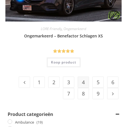
LORE-Friendly
,
Ongemarkeerd
Ongemarkeerd – Benefactor Schlagen XS
Gewaardeerd
Koop product
5.00
uit 5
1
2
3
4
5
6
7
8
9
Product categorieën
Ambulance
(19)