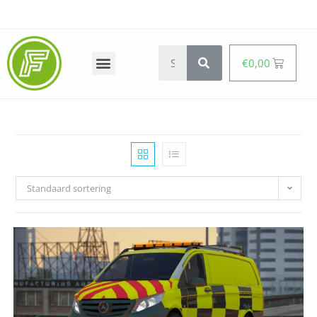
€
0,00
Standaard sortering