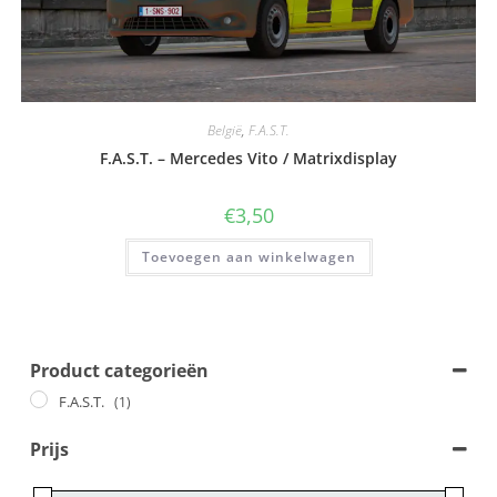
België
,
F.A.S.T.
F.A.S.T. – Mercedes Vito / Matrixdisplay
€
3,50
Toevoegen aan winkelwagen
Product categorieën
F.A.S.T.
(1)
Prijs