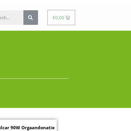
€
0,00
ulcar 90W Orgaandonatie