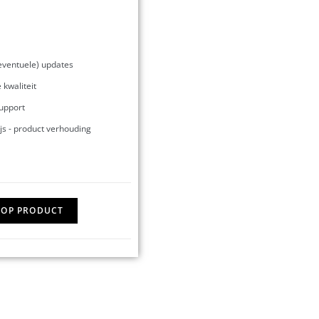
(eventuele) updates
 kwaliteit
support
js - product verhouding
OP PRODUCT