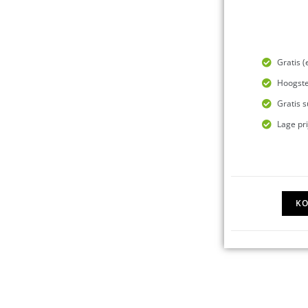
Gratis 
Hoogste
Gratis 
Lage pri
KO