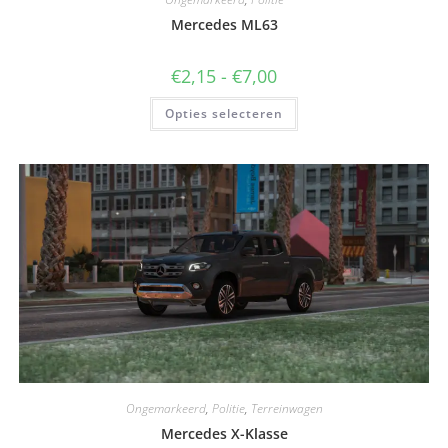
Mercedes ML63
€
2,15
-
€
7,00
Opties selecteren
Ongemarkeerd
,
Politie
,
Terreinwagen
Mercedes X-Klasse