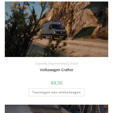
Logistiek
,
Ongemarkeerd
,
Politie
Volkswagen Crafter
€
4,50
Toevoegen aan winkelwagen