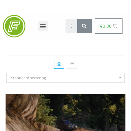
€
0,00
Standaard sortering