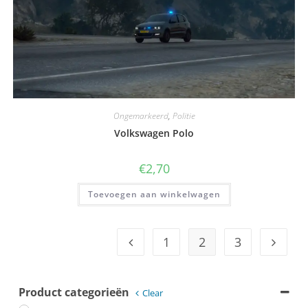
Ongemarkeerd
,
Politie
Volkswagen Polo
€
2,70
Toevoegen aan winkelwagen
1
2
3
Product categorieën
Clear