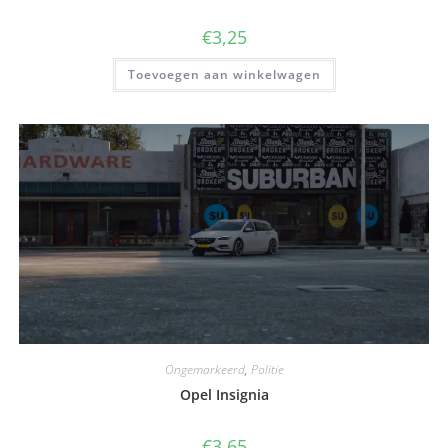
€
3,25
Toevoegen aan winkelwagen
Ongemarkeerd
,
Politie
Opel Insignia
€
3,65