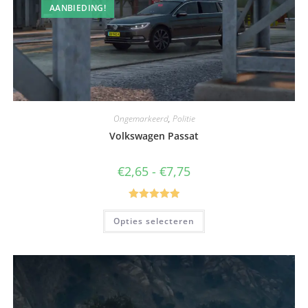
AANBIEDING!
Ongemarkeerd
,
Politie
Volkswagen Passat
€
2,65
-
€
7,75
Gewaardeerd
Opties selecteren
5.00
uit 5