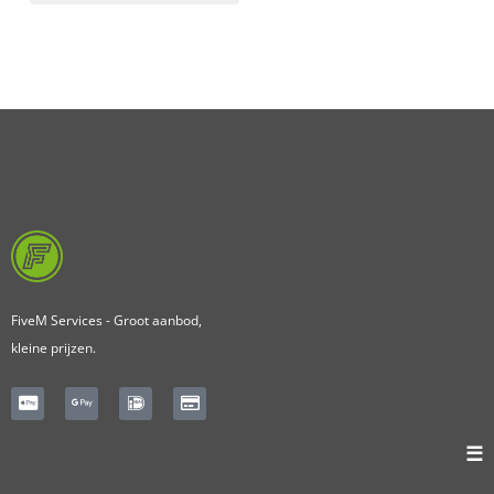
ANWB
(1)
Politie
(4)
Ambulance
(2)
Handhaving
(6)
KNRM
(4)
Luchtvaart
(6)
KLM
(3)
Schiphol
(4)
Rijkswaterstaat
(8)
Taxi
(7)
Veiligheidsregio
(2)
Wegenwacht
(7)
FiveM Services - Groot aanbod,
Arrestantenvervoer
(3)
kleine prijzen.
Gemarkeerd
(39)
Logistiek
(7)
Ongemarkeerd
(30)
Opleiding
(3)
☰
Terreinwagen
(6)